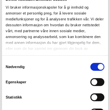
Presentasjon av ny veileder
Vi bruker informasjonskapsler for å gi innhold og
Torbjørn Brandt | Seniorrådgiver, Konsek Trøndelag IKS
annonser et personlig preg, for å levere sosiale
mediefunksjoner og for å analysere trafikken vår. Vi deler
Når kommunekassa går tom
dessuten informasjon om hvordan du bruker nettstedet
Norske kommuner opplever en alvorlig økonomisk krise.
vårt, med partnerne våre innen sosiale medier,
Situasjonen beskrives som den verste på 40 år, med over
annonsering og analysearbeid, som kan kombinere den
halvparten av kommunene med negativt driftsresultat i
med annen informasjon du har gjort tilgjengelig for dem,
2024. Hvordan håndterer statsforvalteren situasjonen og
eller som de har samlet inn gjennom din bruk av
hva kan kontrollutvalgene evt. bidra med?
tjenestene deres.
Fakra Butt | Seniorrådgiver, Statsforvalteren i Østfold, Buskerud,
Samtykkevalg
Oslo og Akershus
Nødvendig
Frist for påmelding: 24. februar (det er plasser ledig så
Egenskaper
lenge påmeldingskjemaet er åpent)
Statistikk
Påmelding