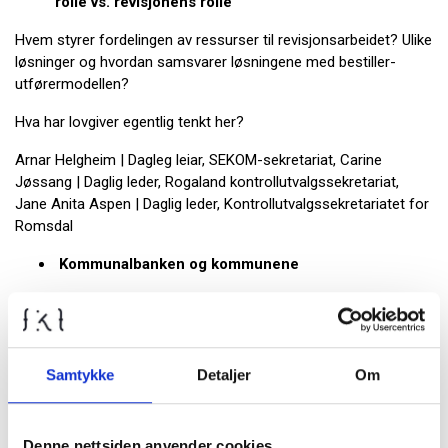
rolle vs. revisjonens rolle
Hvem styrer fordelingen av ressurser til revisjonsarbeidet? Ulike
løsninger og hvordan samsvarer løsningene med bestiller-
utførermodellen?
Hva har lovgiver egentlig tenkt her?
Arnar Helgheim | Dagleg leiar, SEKOM-sekretariat, Carine
Jøssang | Daglig leder, Rogaland kontrollutvalgssekretariat,
Jane Anita Aspen | Daglig leder, Kontrollutvalgssekretariatet for
Romsdal
Kommunalbanken og kommunene
Et utenforblikk på kommunenes og fylkeskommunenes arbeid
med økonomisk internkontroll
Lars Strøm Prestvik | Utlånsdirektør, Kommunalbanken
Samtykke
Detaljer
Om
Kontrollutvalgets påseansvar for
økonomiforvaltningen
Denne nettsiden anvender cookies