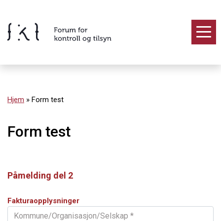
Hopp
til
innholdet
Innhold
Hjem
»
Form test
Form test
Påmelding del 2
Fakturaopplysninger