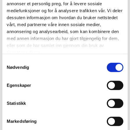
annonser et personlig preg, for å levere sosiale
mediefunksjoner og for å analysere trafikken vår. Vi deler
Kontrollutvalget
dessuten informasjon om hvordan du bruker nettstedet
vårt, med partnerne våre innen sosiale medier,
annonsering og analysearbeid, som kan kombinere den
med annen informasjon du har gjort tilgjengelig for dem,
Nyheter
eller som de har samlet inn gjennom din bruk av
tjenestene deres.
Diverse
Samtykkevalg
Kommunalrett
Nødvendig
Kontrollutvalg
Kontrollutvalgssekretariat
Egenskaper
Veiledere
Statistikk
Opplæringspakke for kontrollutvalg
Markedsføring