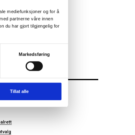
iale mediefunksjoner og for å
 med partnerne våre innen
u har gjort tilgjengelig for
Markedsføring
Tillat alle
ter
lrett
utvalg