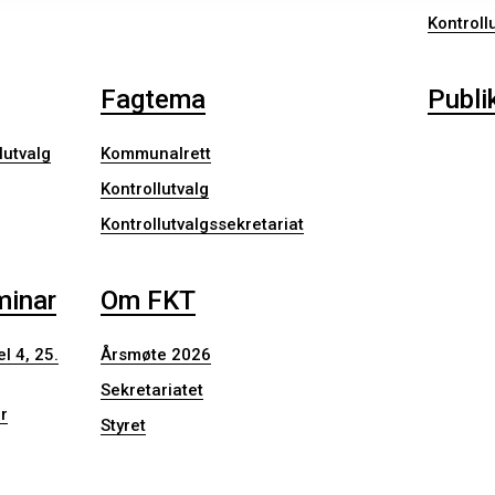
Kontroll
Fagtema
Publi
lutvalg
Kommunalrett
Kontrollutvalg
Kontrollutvalgssekretariat
minar
Om FKT
l 4, 25.
Årsmøte 2026
Sekretariatet
r
Styret