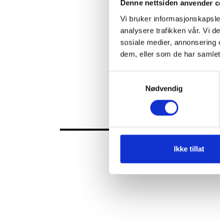
Denne nettsiden anvender c
Sekretariatskonferansen
19. - 20. mars 2024
Vi bruker informasjonskapsler
analysere trafikken vår. Vi 
Kontrollutvalgslederskolen
sosiale medier, annonsering 
del 2 | 5. - 6. februar 2024
dem, eller som de har samlet
Kontrollutvalsdagane i
Samtykkevalg
Loen 23.-24. januar 2024
Nødvendig
Ikke tillat
FKT