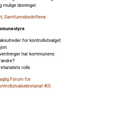
g mulige løsninger.
t, Samfunnsbedriftene
ommunestyre
aksutreder for kontrollutvalget.
jon.
forventninger har kommunens
erandre?
tariatets rolle
Faglig Forum for
rollutvalsekretariat IKS