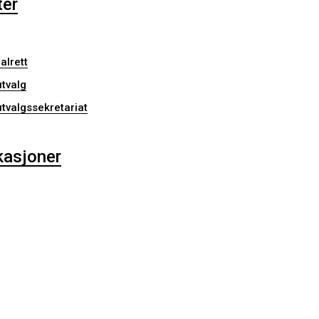
ter
lrett
utvalg
utvalgssekretariat
kasjoner