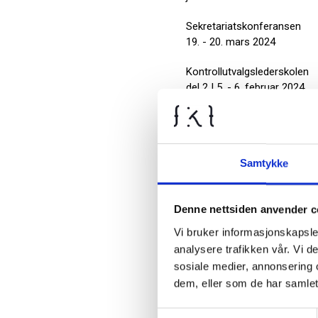
Sekretariatskonferansen
19. - 20. mars 2024
Kontrollutvalgslederskolen
del 2 | 5. - 6. februar 2024
Kontrollutvalsdagane i
Loen 23.-24. januar 2024
Samtykke
Denne nettsiden anvender c
Vi bruker informasjonskapsler
analysere trafikken vår. Vi 
sosiale medier, annonsering 
dem, eller som de har samlet
Samtykkevalg