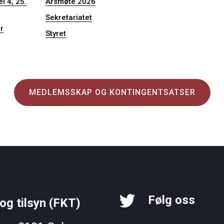
l 4, 25.
Årsmøte 2026
Sekretariatet
r
Styret
MEDLEMSSKAP OG KONTINGENTSATSER
Følg oss
og tilsyn (FKT)