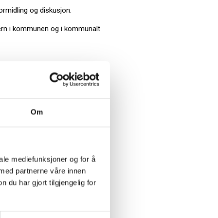
ormidling og diskusjon.
vern i kommunen og i kommunalt
rmasjonssikkerhet (KiNS) |
rmål er å bidra til økt
Om
d at personvernregelverket
ester
iale mediefunksjoner og for å
 med partnerne våre innen
u har gjort tilgjengelig for