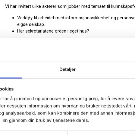
Vi har invitert ulike aktører som jobber med temaet til kunnskapsf
Verktøy til arbeidet med informasjonssikkerhet og person
eigde selskap.
Har sekretariatene orden i eget hus?
v/Torkjell Dahl og Harald Torbjørnsen, Foreningen Kommunal Info
Hallstein Husand og Ove Skåra, Datatilsynet
Foreningen Kommunal Informasjonssikkerhet (
KiNS
) sitt fo
informasjonssikkerhet i kommuner og fylkeskommuner.
Detaljer
Datatilsynet
sin oppgave er mellom annet å føre kontroll me
etterleves.
ookies
Godt personvern – en forutsetning for gode kommunale tjen
 for å gi innhold og annonser et personlig preg, for å levere sos
Presentasjon av en forvaltningsrevisjon
deler dessuten informasjon om hvordan du bruker nettstedet vårt,
og analysearbeid, som kan kombinere den med annen informasjon d
v/Kirsti Torbjørnson Vestfold og Telemark revisjon IKS
 inn gjennom din bruk av tjenestene deres.
Hvordan kan kommunene sikre seg mot cyberangrep?