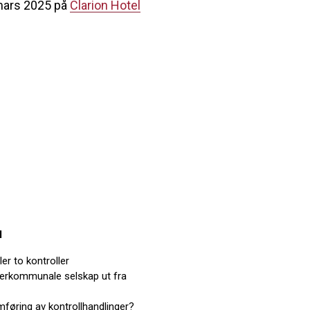
mars 2025 på
Clarion Hotel
l
ler to kontroller
terkommunale selskap ut fra
mføring av kontrollhandlinger?