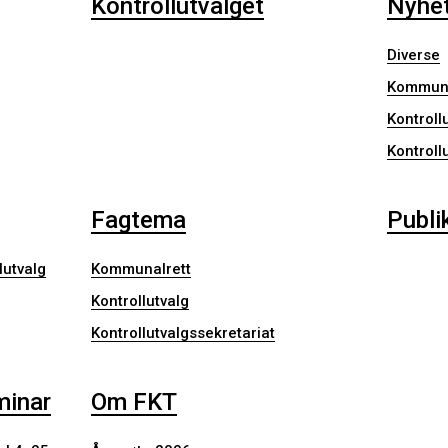
Kontrollutvalget
Nyhe
Diverse
Kommuna
Kontroll
Kontroll
Fagtema
Publi
lutvalg
Kommunalrett
Kontrollutvalg
Kontrollutvalgssekretariat
minar
Om FKT