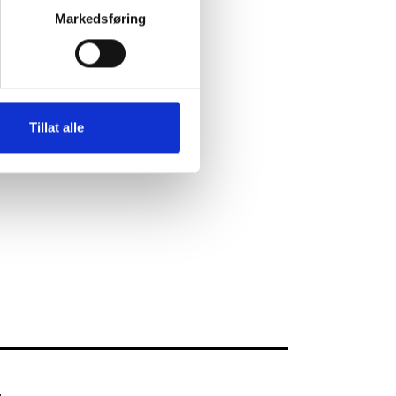
Markedsføring
Tillat alle
mobil 41471166 om muligheter