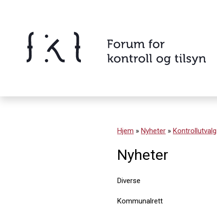
Hopp
til
innholdet
Innhold
Hjem
»
Nyheter
»
Kontrollutvalg
Nyheter
Diverse
Kommunalrett