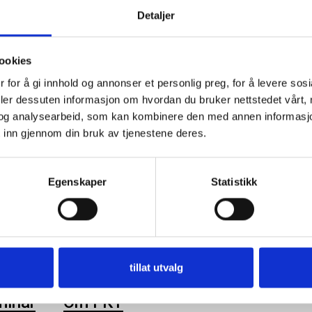
Detaljer
Kontrollutvalget
Nyhe
Diverse
ookies
Kommuna
 for å gi innhold og annonser et personlig preg, for å levere sos
deler dessuten informasjon om hvordan du bruker nettstedet vårt,
Kontroll
og analysearbeid, som kan kombinere den med annen informasjon d
Kontroll
 inn gjennom din bruk av tjenestene deres.
Fagtema
Publi
Egenskaper
Statistikk
lutvalg
Kommunalrett
Kontrollutvalg
Kontrollutvalgssekretariat
tillat utvalg
minar
Om FKT