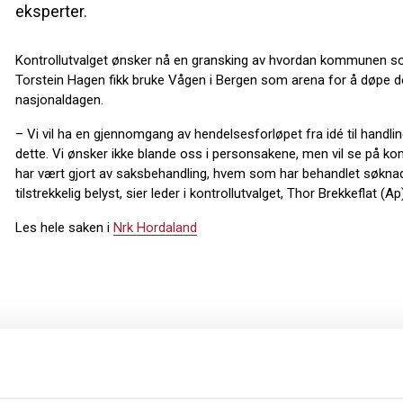
eksperter.
Kontrollutvalget ønsker nå en gransking av hvordan kommunen so
Torstein Hagen fikk bruke Vågen i Bergen som arena for å døpe det
nasjonaldagen.
– Vi vil ha en gjennomgang av hendelsesforløpet fra idé til handli
dette. Vi ønsker ikke blande oss i personsakene, men vil se på
har vært gjort av saksbehandling, hvem som har behandlet søknader
tilstrekkelig belyst, sier leder i kontrollutvalget, Thor Brekkeflat (Ap)
Les hele saken i
Nrk Hordaland