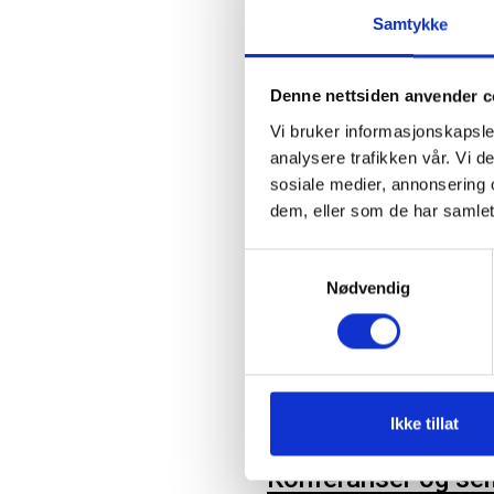
Samtykke
FKT
Denne nettsiden anvender c
Vi bruker informasjonskapsler
analysere trafikken vår. Vi 
sosiale medier, annonsering 
dem, eller som de har samlet
Samtykkevalg
Veiledere
Nødvendig
Opplæringspakke for kontrol
Ikke tillat
Konferanser og se