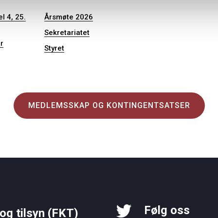
l 4, 25.
Årsmøte 2026
Sekretariatet
r
Styret
MEDLEMSSKAP OG KONTINGENTSATSER
Følg oss
og tilsyn (FKT)