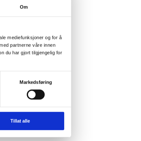
Om
ter
lrett
iale mediefunksjoner og for å
 med partnerne våre innen
utvalg
u har gjort tilgjengelig for
utvalgssekretariat
kasjoner
Markedsføring
Tillat alle