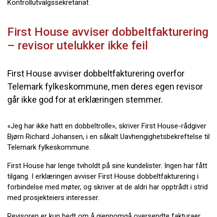
Kontrollutvalgssekretariat
First House avviser dobbeltfakturering
– revisor utelukker ikke feil
First House avviser dobbeltfakturering overfor
Telemark fylkeskommune, men deres egen revisor
går ikke god for at erklæringen stemmer.
«Jeg har ikke hatt en dobbeltrolle», skriver First House-rådgiver
Bjørn Richard Johansen, i en såkalt Uavhengighetsbekreftelse til
Telemark fylkeskommune.
First House har lenge tviholdt på sine kundelister. Ingen har fått
tilgang. I erklæringen avviser First House dobbeltfakturering i
forbindelse med møter, og skriver at de aldri har opptrådt i strid
med prosjekteiers interesser.
Revisoren er kun bedt om å gjennomgå oversendte fakturaer,