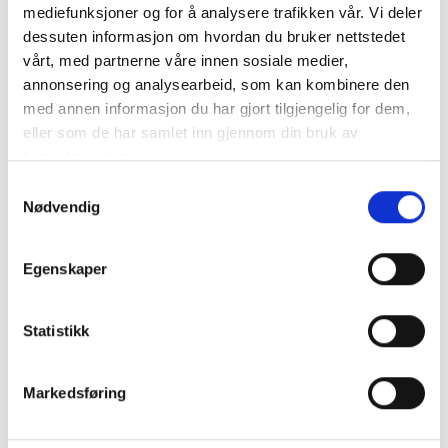
Kontrollutvalget
mediefunksjoner og for å analysere trafikken vår. Vi deler
dessuten informasjon om hvordan du bruker nettstedet
vårt, med partnerne våre innen sosiale medier,
annonsering og analysearbeid, som kan kombinere den
Nyheter
med annen informasjon du har gjort tilgjengelig for dem,
eller som de har samlet inn gjennom din bruk av
Diverse
tjenestene deres.
Kommunalrett
Samtykkevalg
Nødvendig
Kontrollutvalg
Kontrollutvalgssekretariat
Egenskaper
Veiledere
Statistikk
Opplæringspakke for kontrollutvalg
Markedsføring
Fagtema