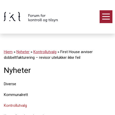
Hopp
til
innholdet
Innhold
Hjem
»
Nyheter
»
Kontrollutvalg
»
First House avviser
dobbeltfakturering – revisor utelukker ikke feil
Nyheter
Diverse
Kommunalrett
Kontrollutvalg