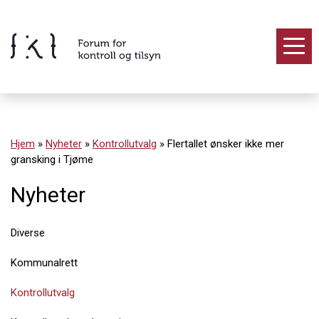
Hopp
til
innholdet
Innhold
Hjem
»
Nyheter
»
Kontrollutvalg
»
Flertallet ønsker ikke mer
gransking i Tjøme
Nyheter
Diverse
Kommunalrett
Kontrollutvalg