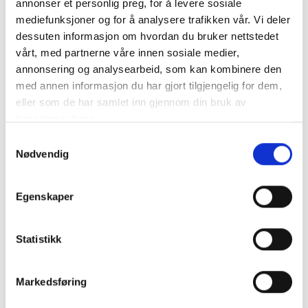
annonser et personlig preg, for å levere sosiale
mediefunksjoner og for å analysere trafikken vår. Vi deler
Kontrollutvalget
dessuten informasjon om hvordan du bruker nettstedet
vårt, med partnerne våre innen sosiale medier,
annonsering og analysearbeid, som kan kombinere den
Nyheter
med annen informasjon du har gjort tilgjengelig for dem,
eller som de har samlet inn gjennom din bruk av
tjenestene deres.
Diverse
Samtykkevalg
Kommunalrett
Nødvendig
Kontrollutvalg
Kontrollutvalgssekretariat
Egenskaper
Veiledere
Statistikk
Opplæringspakke for kontrollutvalg
Markedsføring