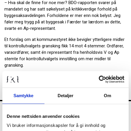
– Hva skal de finne for noe mer? BDO-rapporten svarer på
mandatet og har satt søkelyset på kritikkverdige forhold på
byggesaksavdelingen. Forholdene er mer enn nok belyst. Jeg
føler meg trygg på at byggesak i Færder tar lærdom av dette,
svarte en Ap-representant.
Et forslag om at kommunestyret ikke bevigler ytterligere midler
til kontrollutvalgets gransking fikk 14 mot 4 stemmer. Ordfører,
varaordfører, samt én representant fra henholdsvis V og Ap
stemte for kontrollutvalgets innstilling om mer midler til
gransking.
Les hele saken i
Øyene »
Samtykke
Detaljer
Om
Denne nettsiden anvender cookies
FKT
Vi bruker informasjonskapsler for å gi innhold og