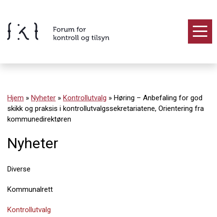
Hopp
til
innholdet
Innhold
Hjem
»
Nyheter
»
Kontrollutvalg
»
Høring – Anbefaling for god
skikk og praksis i kontrollutvalgssekretariatene, Orientering fra
kommunedirektøren
Nyheter
Diverse
Kommunalrett
Kontrollutvalg