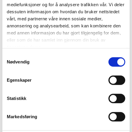
Kontrollutvalget
mediefunksjoner og for å analysere trafikken vår. Vi deler
dessuten informasjon om hvordan du bruker nettstedet
vårt, med partnerne våre innen sosiale medier,
annonsering og analysearbeid, som kan kombinere den
Nyheter
med annen informasjon du har gjort tilgjengelig for dem,
eller som de har samlet inn gjennom din bruk av
Diverse
tjenestene deres.
Kommunalrett
Samtykkevalg
Nødvendig
Kontrollutvalg
Kontrollutvalgssekretariat
Egenskaper
Veiledere
Statistikk
Opplæringspakke for kontrollutvalg
Markedsføring
Fagtema