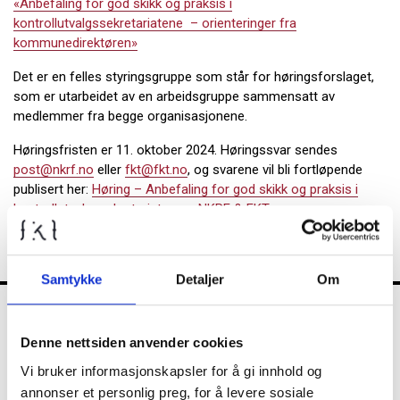
«Anbefaling for god skikk og praksis i
kontrollutvalgssekretariatene – orienteringer fra
kommunedirektøren»
Det er en felles styringsgruppe som står for høringsforslaget,
som er utarbeidet av en arbeidsgruppe sammensatt av
medlemmer fra begge organisasjonene.
Høringsfristen er 11. oktober 2024. Høringssvar sendes
post@nkrf.no
eller
fkt@fkt.no
, og svarene vil bli fortløpende
publisert her:
Høring – Anbefaling for god skikk og praksis i
kontrollutvalgssekretariatene – NKRF & FKT
.
Samtykke
Detaljer
Om
FKT
Denne nettsiden anvender cookies
Vi bruker informasjonskapsler for å gi innhold og
annonser et personlig preg, for å levere sosiale