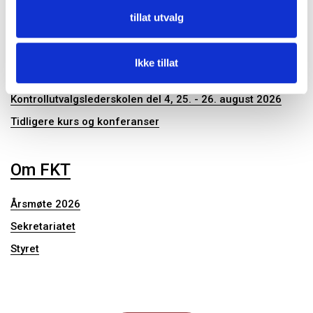
Publikasjoner
tillat utvalg
Konferanser og seminar
Ikke tillat
Kontrollutvalgslederskolen del 4, 25. - 26. august 2026
Tidligere kurs og konferanser
Om FKT
Årsmøte 2026
Sekretariatet
Styret