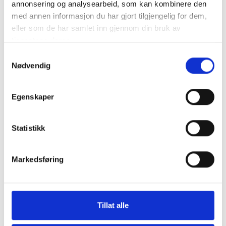
annonsering og analysearbeid, som kan kombinere den
Kommunalrett
med annen informasjon du har gjort tilgjengelig for dem,
Kontrollutvalg
eller som de har samlet inn gjennom din bruk av
tjenestene deres.
Kontrollutvalgssekretariat
Samtykkevalg
Nødvendig
Veiledere
Egenskaper
Opplæringspakke for kontrollutvalg
Statistikk
Fagtema
Markedsføring
Kommunalrett
Kontrollutvalg
Kontrollutvalgssekretariat
Tillat alle