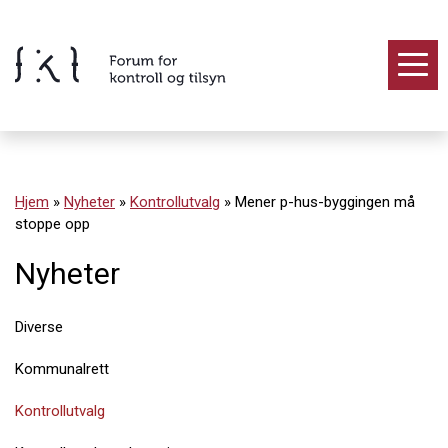
Hopp
til
innholdet
Innhold
Hjem
»
Nyheter
»
Kontrollutvalg
»
Mener p-hus-byggingen må
stoppe opp
Nyheter
Diverse
Kommunalrett
Kontrollutvalg