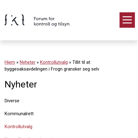
Hopp
til
innholdet
Innhold
Hjem
»
Nyheter
»
Kontrollutvalg
»
Tillit til at
byggesaksavdelingen i Frogn gransker seg selv
Nyheter
Diverse
Kommunalrett
Kontrollutvalg