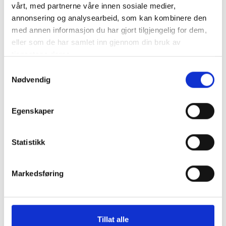
vårt, med partnerne våre innen sosiale medier,
annonsering og analysearbeid, som kan kombinere den
Diverse
med annen informasjon du har gjort tilgjengelig for dem,
Kommunalrett
eller som de har samlet inn gjennom din bruk av
tjenestene deres.
Kontrollutvalg
Samtykkevalg
Kontrollutvalgssekretariat
Nødvendig
Veiledere
Egenskaper
Opplæringspakke for kontrollutvalg
Statistikk
Fagtema
Markedsføring
Kommunalrett
Kontrollutvalg
Tillat alle
Kontrollutvalgssekretariat