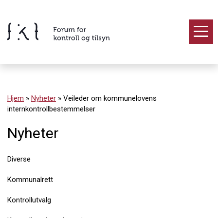
Hopp
til
innholdet
Innhold
Hjem
»
Nyheter
»
Veileder om kommunelovens
internkontrollbestemmelser
Nyheter
Diverse
Kommunalrett
Kontrollutvalg