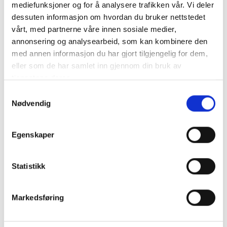
Kontrollutvalget
mediefunksjoner og for å analysere trafikken vår. Vi deler
dessuten informasjon om hvordan du bruker nettstedet
vårt, med partnerne våre innen sosiale medier,
annonsering og analysearbeid, som kan kombinere den
Nyheter
med annen informasjon du har gjort tilgjengelig for dem,
eller som de har samlet inn gjennom din bruk av
Diverse
tjenestene deres.
Kommunalrett
Samtykkevalg
Kontrollutvalg
Nødvendig
Kontrollutvalgssekretariat
Egenskaper
Veiledere
Statistikk
Opplæringspakke for kontrollutvalg
Markedsføring
Fagtema