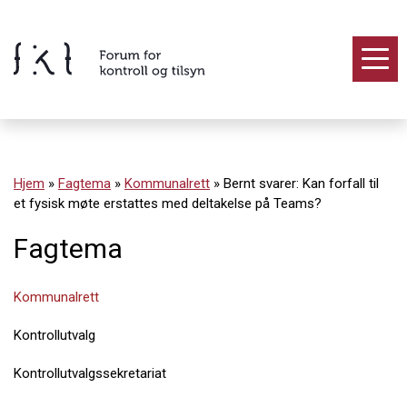
Hopp
til
innholdet
Innhold
Hjem
»
Fagtema
»
Kommunalrett
»
Bernt svarer: Kan forfall til
et fysisk møte erstattes med deltakelse på Teams?
Fagtema
Kommunalrett
Kontrollutvalg
Kontrollutvalgssekretariat