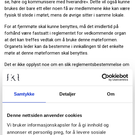
se, høre og kommunisere med hverandre». Dette vil også kunne
brukes der bare ett eller noen få av medlemmene ikke kan være
fysisk til stede i møtet, mens de øvrige sitter i samme lokale.
For at fjernmøte skal kunne benyttes, må det imidlertid på
forhånd være fastsatt i reglementet for vedkommende organ
at det kan treffes vedtak om å bruke denne møteformen.
Organets leder kan da bestemme i innkallingen til det enkelte
møte at denne møteformen skal benyttes.
Det er ikke opplyst noe om en slik reglementsbestemmelse om
adgang til å benytte fjernmøte i kommunestyret, og heller ikke
om at det var angitt i innkallingen til møtet at dette skulle
benyttes. Det betyr i så fall at det er de ordinære reglene om
avvikling av møter i folkevalgte organer som gjelder, og at det
Samtykke
Detaljer
Om
ikke var lovlig å la ett medlem delta ved hjelp av
videokonferanseredskap.
Denne nettsiden anvender cookies
Dette er ikke en feil som innebærer at møtet som sådant blir
ugyldig, men i saker der det har vært votert, må man se bort fra
Vi bruker informasjonskapsler for å gi innhold og
det aktuelle medlemmets stemmegivning. Hvis dette
annonser et personlig preg, for å levere sosiale