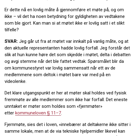
Er dette nå en lovlig måte å gjennomføre et møte på, og om
ikke – vil det ha noen betydning for gyldigheten av vedtakene
som ble gjort. Kan man si at møtet ikke er lovlig satt i et slikt
tilfelle?
SVAR:
Jeg går ut fra at møtet var innkalt på vanlig måte, og at
den aktuelle representanten hadde lovlig forfall. Jeg forstår det
slik at hun kunne høre det som skjedde i møtet, delta i debatten
og avgi stemme når det ble fattet vedtak. Spørsmålet blir da
om kommunestyret var lovlig sammensatt når ett av de
medlemmene som deltok i møtet bare var med på en
videolenke.
Det klare utgangspunkt er her at møter skal holdes ved fysisk
fremmøte av alle medlemmer som ikke har forfall. Det eneste
unntaket er møter som holdes som «fjernmøter»
etter
kommuneloven § 11–7
.
Fjernmøte, sies det i loven, «innebærer at deltakerne ikke sitter i
samme lokale, men at de via tekniske hjelpemidler likevel kan