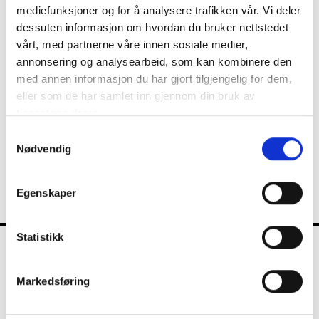
medlemmets stemme har vært avgjørende for utfallet av
mediefunksjoner og for å analysere trafikken vår. Vi deler
voteringen, må dermed vedtaket korrigeres.
dessuten informasjon om hvordan du bruker nettstedet
Hvis dette medlemmets stemme ikke var avgjørende, mener jeg
vårt, med partnerne våre innen sosiale medier,
den feilen som her er gjort, ikke får betydning for gyldigheten av
annonsering og analysearbeid, som kan kombinere den
vedtakene. Her gjelder det generelle prinsippet som kommer til
med annen informasjon du har gjort tilgjengelig for dem,
uttrykk i
forvaltningsloven § 41
, om at ved feil ved
eller som de har samlet inn gjennom din bruk av
saksbehandlingen er «vedtaket likevel gyldig når det er grunn til
tjenestene deres.
å regne med at feilen ikke kan ha virket bestemmende på
Samtykkevalg
vedtakets innhold».»
Nødvendig
Kilde:
Kommunal Rapport 3.10 2022 (e-avis)
Egenskaper
Statistikk
FKT
Markedsføring