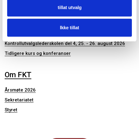
Publikasjoner
tillat utvalg
Konferanser og seminar
Ikke tillat
Kontrollutvalgslederskolen del 4, 25. - 26. august 2026
Tidligere kurs og konferanser
Om FKT
Årsmøte 2026
Sekretariatet
Styret