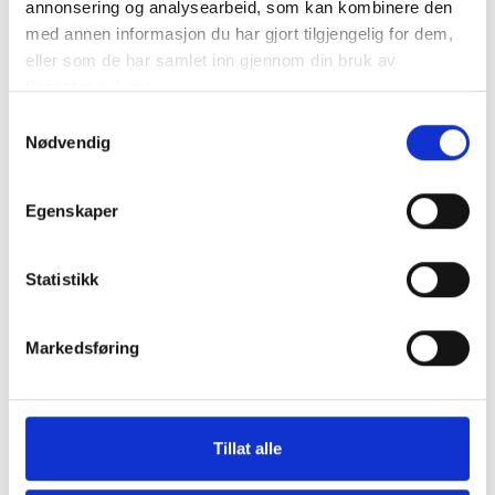
annonsering og analysearbeid, som kan kombinere den
Kommunalrett
med annen informasjon du har gjort tilgjengelig for dem,
Kontrollutvalg
eller som de har samlet inn gjennom din bruk av
tjenestene deres.
Kontrollutvalgssekretariat
Samtykkevalg
Nødvendig
Veiledere
Egenskaper
Opplæringspakke for kontrollutvalg
Statistikk
Fagtema
Markedsføring
Kommunalrett
Kontrollutvalg
Kontrollutvalgssekretariat
Tillat alle