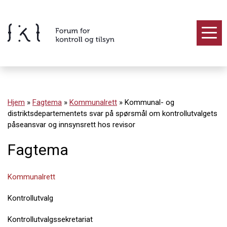
Hopp
til
innholdet
Innhold
Hjem
»
Fagtema
»
Kommunalrett
»
Kommunal- og
distriktsdepartementets svar på spørsmål om kontrollutvalgets
påseansvar og innsynsrett hos revisor
Fagtema
Kommunalrett
Kontrollutvalg
Kontrollutvalgssekretariat