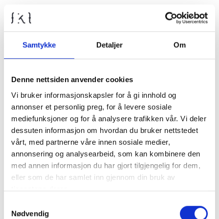
Kontrollutvalget
Samtykke
Detaljer
Om
Nyheter
Diverse
Denne nettsiden anvender cookies
Kommunalrett
Vi bruker informasjonskapsler for å gi innhold og
annonser et personlig preg, for å levere sosiale
Kontrollutvalg
mediefunksjoner og for å analysere trafikken vår. Vi deler
Kontrollutvalgssekretariat
dessuten informasjon om hvordan du bruker nettstedet
vårt, med partnerne våre innen sosiale medier,
annonsering og analysearbeid, som kan kombinere den
Veiledere
med annen informasjon du har gjort tilgjengelig for dem,
eller som de har samlet inn gjennom din bruk av
Opplæringspakke for kontrollutvalg
tjenestene deres.
Samtykkevalg
Fagtema
Nødvendig