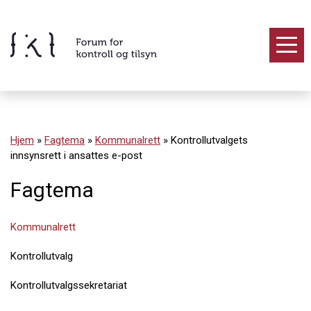
Hopp
til
innholdet
Innhold
Hjem
»
Fagtema
»
Kommunalrett
»
Kontrollutvalgets
innsynsrett i ansattes e-post
Fagtema
Kommunalrett
Kontrollutvalg
Kontrollutvalgssekretariat