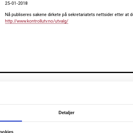
25-01-2018
Nå publiseres sakene dirkete på sekretariatets nettsider etter at d
http://www.kontrollutv.no/utvalg/
Kontrollutvalget
Nyhe
Diverse
Detaljer
Kommuna
Kontroll
ookies