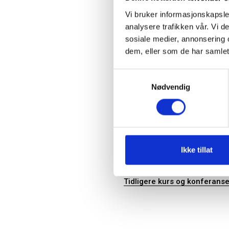
Vi bruker informasjonskapsler
analysere trafikken vår. Vi 
Veiledere
sosiale medier, annonsering 
dem, eller som de har samlet
Opplæringspakke for kontrol
Samtykkevalg
Nødvendig
Konferanser og se
Ikke tillat
Kontrollutvalgslederskolen de
- 26. august 2026
Tidligere kurs og konferanse