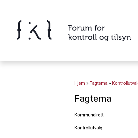
Hopp
til
innholdet
Innhold
Hjem
»
Fagtema
»
Kontrollutval
Fagtema
Kommunalrett
Kontrollutvalg