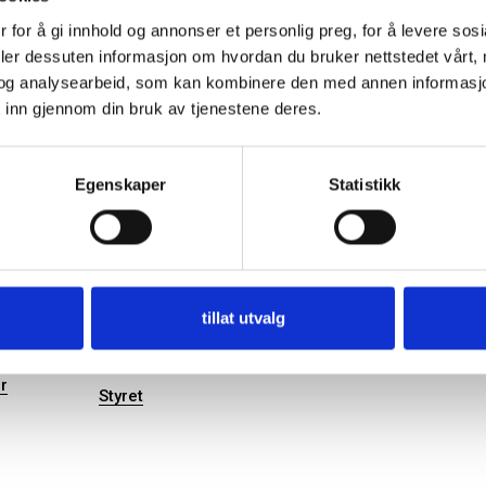
Kontroll
 for å gi innhold og annonser et personlig preg, for å levere sos
deler dessuten informasjon om hvordan du bruker nettstedet vårt,
Fagtema
Publi
og analysearbeid, som kan kombinere den med annen informasjon d
 inn gjennom din bruk av tjenestene deres.
lutvalg
Kommunalrett
Kontrollutvalg
Egenskaper
Statistikk
Kontrollutvalgssekretariat
minar
Om FKT
tillat utvalg
l 4, 25.
Årsmøte 2026
Sekretariatet
r
Styret