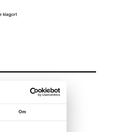
e klagjort
ter
Om
lrett
utvalg