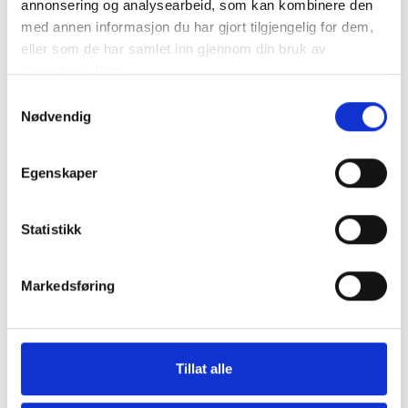
annonsering og analysearbeid, som kan kombinere den
Kommunalrett
med annen informasjon du har gjort tilgjengelig for dem,
Kontrollutvalg
eller som de har samlet inn gjennom din bruk av
tjenestene deres.
Kontrollutvalgssekretariat
Samtykkevalg
Nødvendig
Veiledere
Egenskaper
Opplæringspakke for kontrollutvalg
Statistikk
Fagtema
Markedsføring
Kommunalrett
Kontrollutvalg
Kontrollutvalgssekretariat
Tillat alle