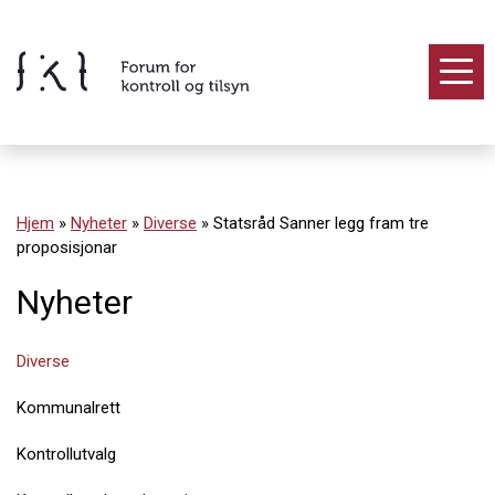
Hopp
til
innholdet
Innhold
Hjem
»
Nyheter
»
Diverse
»
Statsråd Sanner legg fram tre
proposisjonar
Nyheter
Diverse
Kommunalrett
Kontrollutvalg