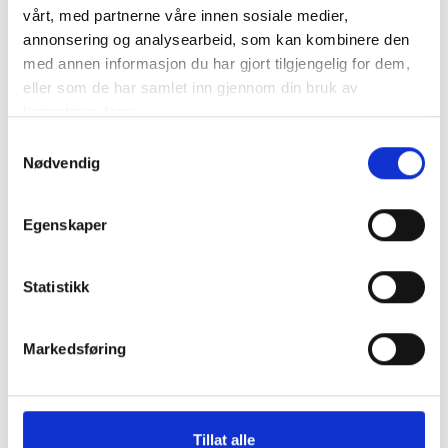
Nyheter
vårt, med partnerne våre innen sosiale medier,
annonsering og analysearbeid, som kan kombinere den
Diverse
med annen informasjon du har gjort tilgjengelig for dem,
Kommunalrett
eller som de har samlet inn gjennom din bruk av
tjenestene deres.
Kontrollutvalg
Samtykkevalg
Kontrollutvalgssekretariat
Nødvendig
Veiledere
Egenskaper
Opplæringspakke for kontrollutvalg
Statistikk
Fagtema
Markedsføring
Kommunalrett
Kontrollutvalg
Tillat alle