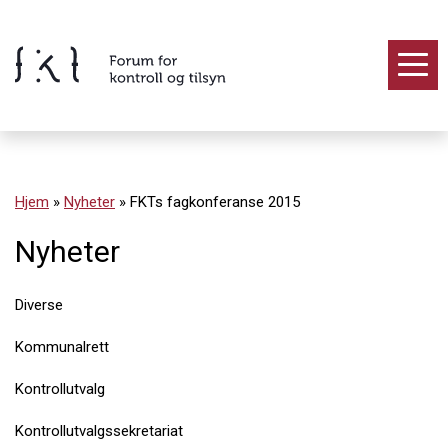
Hopp
til
innholdet
Innhold
Hjem
»
Nyheter
»
FKTs fagkonferanse 2015
Nyheter
Diverse
Kommunalrett
Kontrollutvalg
Kontrollutvalgssekretariat