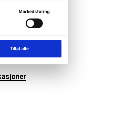
ter
Markedsføring
lrett
utvalg
Tillat alle
utvalgssekretariat
kasjoner