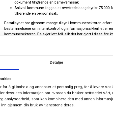
dokument tilhørende en barnevernssak,
Askvoll kommune ilegges et overtredelsesgebyr kr 75 000 f
tilhørende en personalsak.
Datatilsynet har gjennom mange
tilsyn
i kommunesektoren erfart a
bestemmelsene om
internkontroll
og
informasjonssikkerhet
er en
kommunesektoren. Da skjer lett feil, slik det har gjort i disse fir
Datatilsynet oppfordrer kommuner og andre offentlige etater til å s
postlister som verner mot søk fra eksterne søkemotorer. Dette v
og dermed også konsekvensen av feilpubliseringer.
Detaljer
Les hele saken og de enkelte gebyrvedtakene på
Datatilsynets net
ookies
 for å gi innhold og annonser et personlig preg, for å levere sos
deler dessuten informasjon om hvordan du bruker nettstedet vårt,
og analysearbeid, som kan kombinere den med annen informasjon d
 inn gjennom din bruk av tjenestene deres.