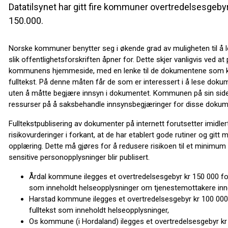
Datatilsynet har gitt fire kommuner overtredelsesgeby
150.000.
Norske kommuner benytter seg i økende grad av muligheten til å le
slik offentlighetsforskriften åpner for. Dette skjer vanligvis ved at
kommunens hjemmeside, med en lenke til de dokumentene som k
fulltekst. På denne måten får de som er interessert i å lese dokume
uten å måtte begjære innsyn i dokumentet. Kommunen på sin side
ressurser på å saksbehandle innsynsbegjæringer for disse dokum
Fulltekstpublisering av dokumenter på internett forutsetter imidle
risikovurderinger i forkant, at de har etablert gode rutiner og git
opplæring. Dette må gjøres for å redusere risikoen til et minimu
sensitive personopplysninger blir publisert.
Årdal kommune ilegges et overtredelsesgebyr kr 150 000 fo
som inneholdt helseopplysninger om tjenestemottakere inne
Harstad kommune ilegges et overtredelsesgebyr kr 100 000 f
fulltekst som inneholdt helseopplysninger,
Os kommune (i Hordaland) ilegges et overtredelsesgebyr kr 