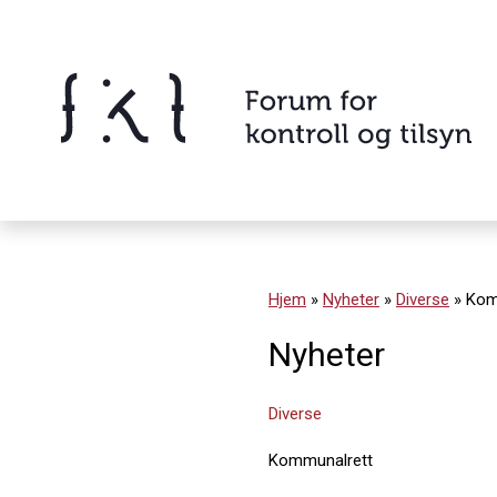
Hopp
til
innholdet
Innhold
Hjem
»
Nyheter
»
Diverse
»
Komm
Nyheter
Diverse
Kommunalrett