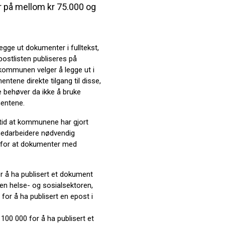
r på mellom kr 75.000 og
gge ut dokumenter i fulltekst,
 postlisten publiseres på
ommunen velger å legge ut i
ntene direkte tilgang til disse,
 behøver da ikke å bruke
entene.
rtid at kommunene har gjort
t medarbeidere nødvendig
m for at dokumenter med
r å ha publisert et dokument
n helse- og sosialsektoren,
or å ha publisert en epost i
100 000 for å ha publisert et