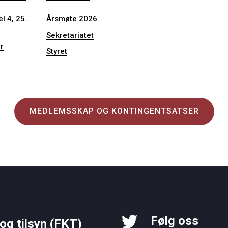
l 4, 25.
Årsmøte 2026
Sekretariatet
r
Styret
MEDLEMSSKAP OG KONTINGENTSATSER
Følg oss
og tilsyn (FKT)