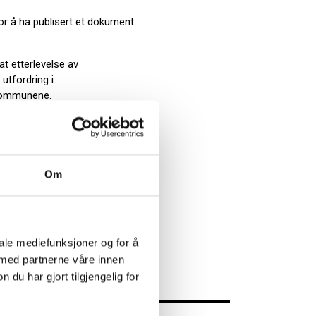
or å ha publisert et dokument
t etterlevelse av
 utfordring i
e kommunene.
ette inn funksjonalitet i sine
il kunne redusere spredningen
Om
tsider »
iale mediefunksjoner og for å
 med partnerne våre innen
u har gjort tilgjengelig for