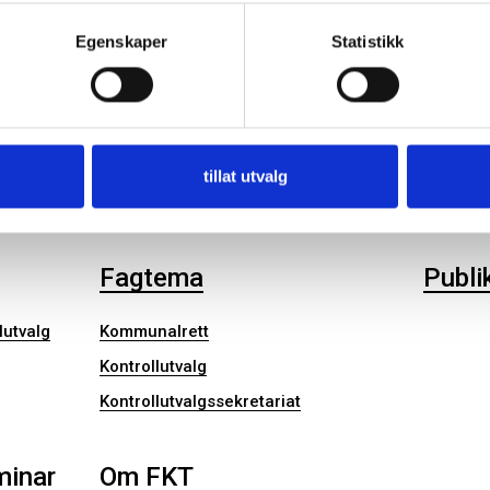
Kontrollutvalget
Nyhe
Egenskaper
Statistikk
Diverse
Kommuna
Kontroll
tillat utvalg
Kontroll
Fagtema
Publi
lutvalg
Kommunalrett
Kontrollutvalg
Kontrollutvalgssekretariat
minar
Om FKT