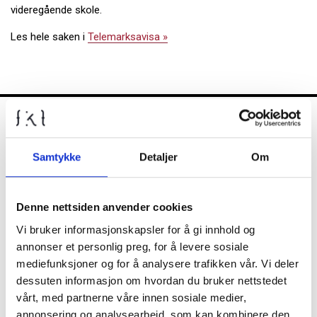
videregående skole.
Les hele saken i
Telemarksavisa »
FKT
Samtykke
Detaljer
Om
Kontrollutvalget
Denne nettsiden anvender cookies
Vi bruker informasjonskapsler for å gi innhold og
annonser et personlig preg, for å levere sosiale
Nyheter
mediefunksjoner og for å analysere trafikken vår. Vi deler
dessuten informasjon om hvordan du bruker nettstedet
Diverse
vårt, med partnerne våre innen sosiale medier,
annonsering og analysearbeid, som kan kombinere den