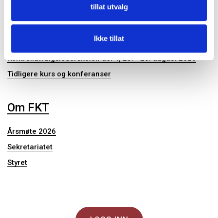
tillat utvalg
Konferanser og seminar
Ikke tillat
Kontrollutvalgslederskolen del 4, 25. - 26. august 2026
Tidligere kurs og konferanser
Om FKT
Årsmøte 2026
Sekretariatet
Styret