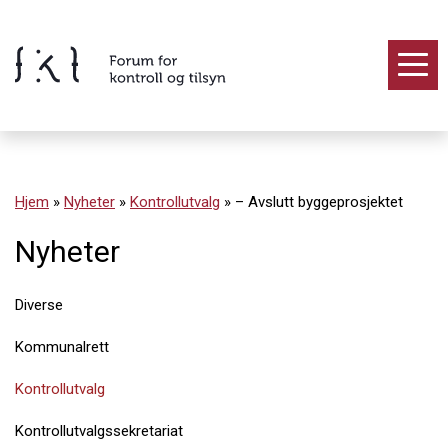
Hopp
til
innholdet
Innhold
Hjem
»
Nyheter
»
Kontrollutvalg
»
– Avslutt byggeprosjektet
Nyheter
Diverse
Kommunalrett
Kontrollutvalg
Kontrollutvalgssekretariat