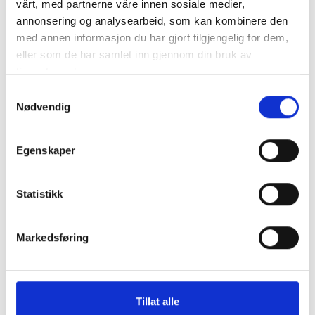
vårt, med partnerne våre innen sosiale medier,
annonsering og analysearbeid, som kan kombinere den
Diverse
med annen informasjon du har gjort tilgjengelig for dem,
Kommunalrett
eller som de har samlet inn gjennom din bruk av
Kontrollutvalg
tjenestene deres.
Kontrollutvalgssekretariat
Samtykkevalg
Nødvendig
Veiledere
Egenskaper
Opplæringspakke for kontrollutvalg
Statistikk
Fagtema
Markedsføring
Kommunalrett
Kontrollutvalg
Tillat alle
Kontrollutvalgssekretariat