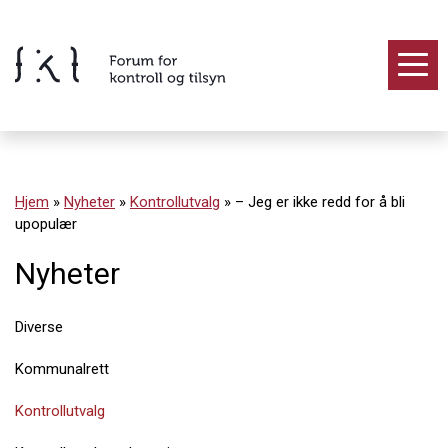
Hopp
til
innholdet
Innhold
Hjem
»
Nyheter
»
Kontrollutvalg
»
– Jeg er ikke redd for å bli
upopulær
Nyheter
Diverse
Kommunalrett
Kontrollutvalg