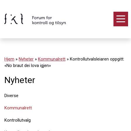
Hopp
til
innholdet
Innhold
Hjem
»
Nyheter
»
Kommunalrett
»
Kontrollutvalsleiaren oppgitt:
«No braut dei lova igjen»
Nyheter
Diverse
Kommunalrett
Kontrollutvalg