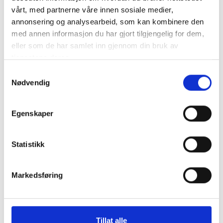
Nyheter
vårt, med partnerne våre innen sosiale medier,
annonsering og analysearbeid, som kan kombinere den
Diverse
med annen informasjon du har gjort tilgjengelig for dem,
eller som de har samlet inn gjennom din bruk av
Kommunalrett
tjenestene deres.
Kontrollutvalg
Samtykkevalg
Kontrollutvalgssekretariat
Nødvendig
Veiledere
Egenskaper
Opplæringspakke for kontrollutvalg
Statistikk
Fagtema
Markedsføring
Kommunalrett
Kontrollutvalg
Tillat alle