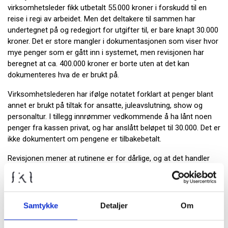
virksomhetsleder fikk utbetalt 55.000 kroner i forskudd til en
reise i regi av arbeidet. Men det deltakere til sammen har
undertegnet på og redegjort for utgifter til, er bare knapt 30.000
kroner. Det er store mangler i dokumentasjonen som viser hvor
mye penger som er gått inn i systemet, men revisjonen har
beregnet at ca. 400.000 kroner er borte uten at det kan
dokumenteres hva de er brukt på.
Virksomhetslederen har ifølge notatet forklart at penger blant
annet er brukt på tiltak for ansatte, juleavslutning, show og
personaltur. I tillegg innrømmer vedkommende å ha lånt noen
penger fra kassen privat, og har anslått beløpet til 30.000. Det er
ikke dokumentert om pengene er tilbakebetalt.
Revisjonen mener at rutinene er for dårlige, og at det handler
om systemsvikt på alle nivåer. Samtidig framholder de at det
fins rutiner som ikke er fulgt; blant annet at to personer i
fellesskap skal håndtere pengene.
Samtykke
Detaljer
Om
Les hele saken i
Fredrikstad Blad »