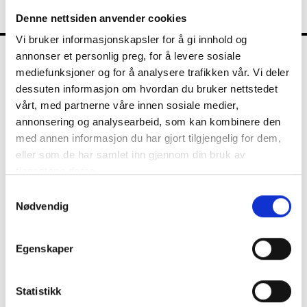
Denne nettsiden anvender cookies
Vi bruker informasjonskapsler for å gi innhold og
annonser et personlig preg, for å levere sosiale
FKT
mediefunksjoner og for å analysere trafikken vår. Vi deler
dessuten informasjon om hvordan du bruker nettstedet
vårt, med partnerne våre innen sosiale medier,
annonsering og analysearbeid, som kan kombinere den
Kontrollutvalget
med annen informasjon du har gjort tilgjengelig for dem,
eller som de har samlet inn gjennom din bruk av
tjenestene deres.
Nyheter
Samtykkevalg
Nødvendig
Diverse
Egenskaper
Kommunalrett
Kontrollutvalg
Statistikk
Kontrollutvalgssekretariat