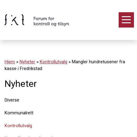
Hopp
til
innholdet
Innhold
Hjem
»
Nyheter
»
Kontrollutvalg
»
Mangler hundretusener fra
kasse i Fredrikstad
Nyheter
Diverse
Kommunalrett
Kontrollutvalg