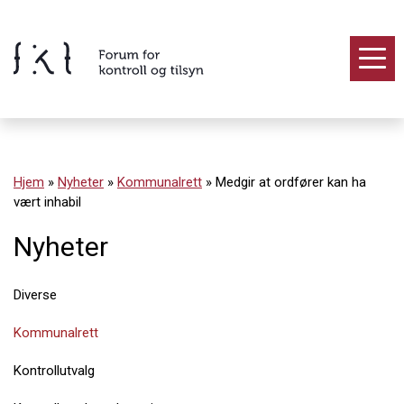
Hopp
til
innholdet
Innhold
Hjem
»
Nyheter
»
Kommunalrett
»
Medgir at ordfører kan ha
vært inhabil
Nyheter
Diverse
Kommunalrett
Kontrollutvalg