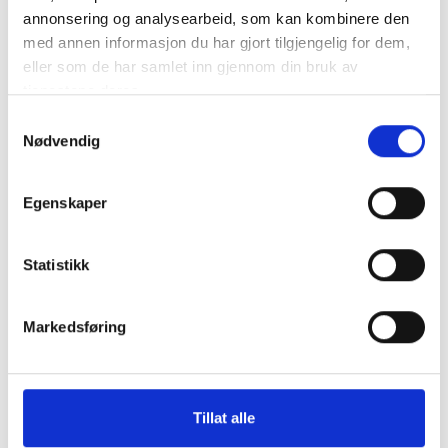
Diverse
annonsering og analysearbeid, som kan kombinere den
med annen informasjon du har gjort tilgjengelig for dem,
Kommunalrett
eller som de har samlet inn gjennom din bruk av
Kontrollutvalg
tjenestene deres.
Kontrollutvalgssekretariat
Samtykkevalg
Nødvendig
Veiledere
Egenskaper
Opplæringspakke for kontrollutvalg
Statistikk
Fagtema
Markedsføring
Kommunalrett
Kontrollutvalg
Kontrollutvalgssekretariat
Tillat alle