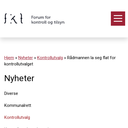
Hopp
til
innholdet
Innhold
Hjem
»
Nyheter
»
Kontrollutvalg
»
Rådmannen la seg flat for
kontrollutvalget
Nyheter
Diverse
Kommunalrett
Kontrollutvalg