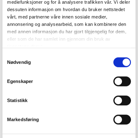
mediefunksjoner og for å analysere trafikken vår. Vi deler
dessuten informasjon om hvordan du bruker nettstedet
vårt, med partnerne våre innen sosiale medier,
Nyheter
annonsering og analysearbeid, som kan kombinere den
med annen informasjon du har gjort tilgjengelig for dem,
eller som de har samlet inn gjennom din bruk av
Diverse
tjenestene deres.
Kommunalrett
Samtykkevalg
Kontrollutvalg
Nødvendig
Kontrollutvalgssekretariat
Egenskaper
Veiledere
Statistikk
Opplæringspakke for kontrollutvalg
Markedsføring
Fagtema