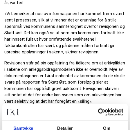
år, var feil.
«Vi bemerker at noe av informasjonen har kommet frem svært
sent i prosessen, slik at vi mener det er grunnlag for å stille
spørsmål ved kommunens sannferdighet overfor revisjonen og
Skatt øst. Det kan også se ut som om kommunen fortsatt ikke
har innsett fullt ut hvor omfattende svakhetene i
fakturakontrollen har vært, og på denne måten fortsatt gir
upresise opplysninger i saken.», skriver revisjonen.
Revisjonen står på sin oppfatning fra tidligere om at arkivplikten
i sakene om anleggsbidragsmodellen ikke er overholdt. Mye av
dokumentasjonen er først innhentet av kommunen da de skulle
svare på rapporten fra Skatt Øst, som foreløpig sier at
kommunen har opptrådt grovt uaktsomt. Revisjonen skriver i
sitt notat at det for andre kan synes som om arkiveringen har
vært selektiv og at det har foregått en «siling».
Rådmannen mener han ikke kan si at det har vært en bevisst og
systematisk praksis for å holde informasjon unna, men
samtidig erkjenner han at det kan synes som om at et
Samtykke
Detaljer
Om