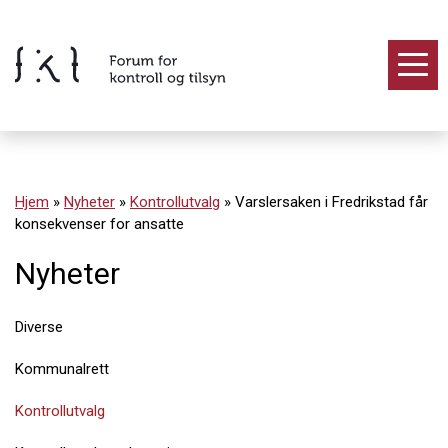
Hopp
til
innholdet
Innhold
Hjem
»
Nyheter
»
Kontrollutvalg
»
Varslersaken i Fredrikstad får
konsekvenser for ansatte
Nyheter
Diverse
Kommunalrett
Kontrollutvalg