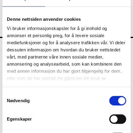
advokatnotat bevisst kan ha vært forsøkt holdt unna ham.
Les hele saken i
Fredrikstad Blad »
Denne nettsiden anvender cookies
Vi bruker informasjonskapsler for å gi innhold og
annonser et personlig preg, for å levere sosiale
mediefunksjoner og for å analysere trafikken vår. Vi deler
dessuten informasjon om hvordan du bruker nettstedet
FKT
vårt, med partnerne våre innen sosiale medier,
annonsering og analysearbeid, som kan kombinere den
med annen informasjon du har gjort tilgjengelig for dem,
eller som de har samlet inn gjennom din bruk av
Kontrollutvalget
tjenestene deres.
Samtykkevalg
Nødvendig
Nyheter
Egenskaper
Diverse
Kommunalrett