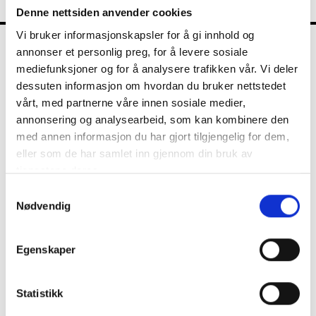
Denne nettsiden anvender cookies
Vi bruker informasjonskapsler for å gi innhold og
annonser et personlig preg, for å levere sosiale
FKT
mediefunksjoner og for å analysere trafikken vår. Vi deler
dessuten informasjon om hvordan du bruker nettstedet
vårt, med partnerne våre innen sosiale medier,
annonsering og analysearbeid, som kan kombinere den
Kontrollutvalget
med annen informasjon du har gjort tilgjengelig for dem,
eller som de har samlet inn gjennom din bruk av
tjenestene deres.
Nyheter
Samtykkevalg
Nødvendig
Diverse
Kommunalrett
Egenskaper
Kontrollutvalg
Kontrollutvalgssekretariat
Statistikk