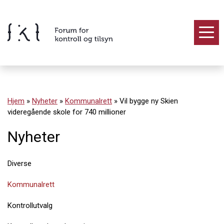
Hopp
til
innholdet
Innhold
Hjem
»
Nyheter
»
Kommunalrett
»
Vil bygge ny Skien
videregående skole for 740 millioner
Nyheter
Diverse
Kommunalrett
Kontrollutvalg