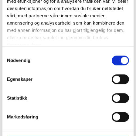
mediefunksjoner og for å analysere trafikken vår. Vi deler
dessuten informasjon om hvordan du bruker nettstedet
vårt, med partnerne våre innen sosiale medier,
Nyheter
annonsering og analysearbeid, som kan kombinere den
med annen informasjon du har gjort tilgjengelig for dem,
eller som de har samlet inn gjennom din bruk av
Diverse
tjenestene deres.
Kommunalrett
Samtykkevalg
Kontrollutvalg
Nødvendig
Kontrollutvalgssekretariat
Egenskaper
Veiledere
Statistikk
Opplæringspakke for kontrollutvalg
Markedsføring
Fagtema