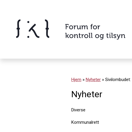
Hopp
til
innholdet
Innhold
Hjem
»
Nyheter
»
Sivilombudet:
Nyheter
Diverse
Kommunalrett