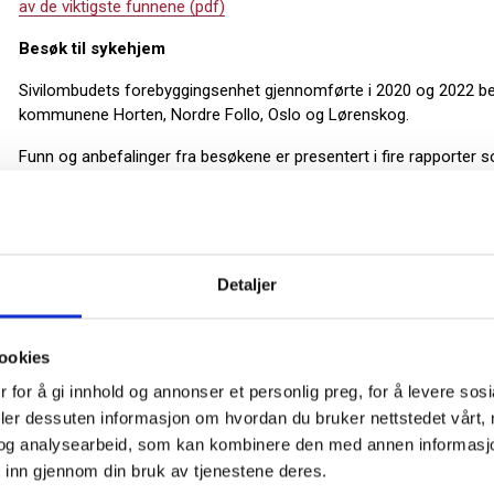
av de viktigste funnene (pdf)
Besøk til sykehjem
Sivilombudets forebyggingsenhet gjennomførte i 2020 og 2022 bes
kommunene Horten, Nordre Follo, Oslo og Lørenskog.
Funn og anbefalinger fra besøkene er presentert i fire rapporter 
med kommunene det gjelder.
Sivilombudets besøk til sykehjem 2020-2022. Oppsummering av de 
Detaljer
Kilde: Sivilombudet.no
ookies
 for å gi innhold og annonser et personlig preg, for å levere sos
deler dessuten informasjon om hvordan du bruker nettstedet vårt,
og analysearbeid, som kan kombinere den med annen informasjon d
 inn gjennom din bruk av tjenestene deres.