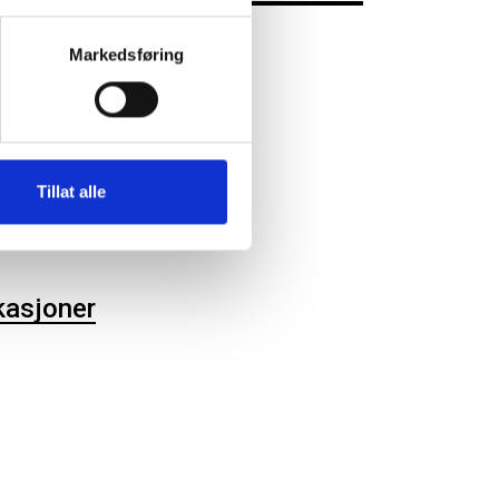
Markedsføring
ter
lrett
Tillat alle
utvalg
utvalgssekretariat
kasjoner