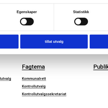
Egenskaper
Statistikk
Kontrollutvalget
Nyhe
Diverse
Kommuna
tillat utvalg
Kontroll
Kontroll
Fagtema
Publi
lutvalg
Kommunalrett
Kontrollutvalg
Kontrollutvalgssekretariat