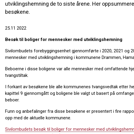
utviklingshemning de to siste årene. Her oppsummeres
besøkene.
25.11 2022
Besøk til boliger for mennesker med utviklingshemning
Sivilombudets forebyggingsenhet gjennomførte i 2020, 2021 og 202
mennesker med utviklingshemning i kommunene Drammen, Hamar,
Beboerne i disse boligene var alle mennesker med omfattende h
tvangstiltak.
I forkant av besøkene ble alle kommunenes tvangsvedtak etter h
kapittel 9 gjennomgått og boligene ble valgt ut basert på omfange
beboer.
Funn og anbefalinger fra disse besøkene er presentert i fire rapp
opp med de aktuelle kommunene.
Sivilombudets besøk til boliger for mennesker med utviklingsh