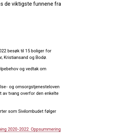
 de viktigste funnene fra
2 besøk til 15 boliger for
 Kristiansand og Bodø.
jelpebehov og vedtak om
else- og omsorgstjenesteloven
t av tvang overfor den enkelte
orter som Sivilombudet følger
emning 2020-2022. Oppsummering