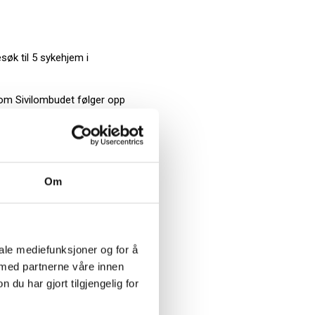
øk til 5 sykehjem i
som Sivilombudet følger opp
viktigste funnene (pdf)
Om
iale mediefunksjoner og for å
 med partnerne våre innen
u har gjort tilgjengelig for