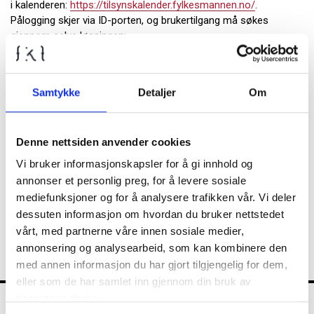
i kalenderen:
https://tilsynskalender.fylkesmannen.no/
.
Pålogging skjer via ID-porten, og brukertilgang må søkes
gjennom selve løsningen:
Trykk på lenken:
https://tilsynskalender.fylkesmannen.no/
(Google Chrome anbefales som nettleser)
Samtykke
Detaljer
Om
Øverst til høyre finner du «Logg inn»-knappen – trykk på
denne
Velg rolle og fyll ut informasjonen det bes om
Denne nettsiden anvender cookies
Fylkesmannen godkjenner tilganger fortløpende.
Vi bruker informasjonskapsler for å gi innhold og
Etter at tilsynene med kommuner/fylkeskommuner er ferdig
annonser et personlig preg, for å levere sosiale
samordnet kan også de som ikke er brukere av
mediefunksjoner og for å analysere trafikken vår. Vi deler
tilsynskalenderen følge med på hvilke tilsyn som er planlagt i sin
dessuten informasjon om hvordan du bruker nettstedet
og andre kommuner.
vårt, med partnerne våre innen sosiale medier,
annonsering og analysearbeid, som kan kombinere den
med annen informasjon du har gjort tilgjengelig for dem,
eller som de har samlet inn gjennom din bruk av
tjenestene deres.