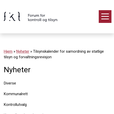
Hopp
til
innholdet
Innhold
Hjem
»
Nyheter
»
Tilsynskalender for samordning av statlige
tilsyn og forvaltningsrevisjon
Nyheter
Diverse
Kommunalrett
Kontrollutvalg