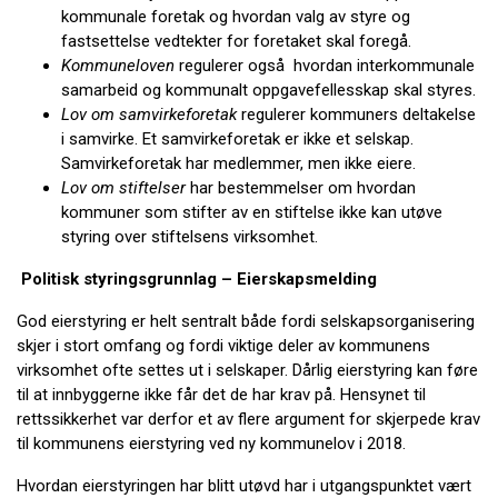
kommunale foretak og hvordan valg av styre og
fastsettelse vedtekter for foretaket skal foregå.
Kommuneloven
regulerer også hvordan interkommunale
samarbeid og kommunalt oppgavefellesskap skal styres.
Lov om samvirkeforetak
regulerer kommuners deltakelse
i samvirke. Et samvirkeforetak er ikke et selskap.
Samvirkeforetak har medlemmer, men ikke eiere.
Lov om stiftelser
har bestemmelser om hvordan
kommuner som stifter av en stiftelse ikke kan utøve
styring over stiftelsens virksomhet.
Politisk styringsgrunnlag – Eierskapsmelding
God eierstyring er helt sentralt både fordi selskapsorganisering
skjer i stort omfang og fordi viktige deler av kommunens
virksomhet ofte settes ut i selskaper. Dårlig eierstyring kan føre
til at innbyggerne ikke får det de har krav på. Hensynet til
rettssikkerhet var derfor et av flere argument for skjerpede krav
til kommunens eierstyring ved ny kommunelov i 2018.
Hvordan eierstyringen har blitt utøvd har i utgangspunktet vært