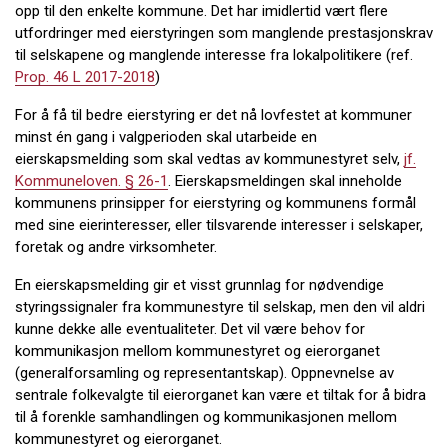
opp til den enkelte kommune. Det har imidlertid vært flere
utfordringer med eierstyringen som manglende prestasjonskrav
til selskapene og manglende interesse fra lokalpolitikere (ref.
Prop. 46 L 2017-2018
)
For å få til bedre eierstyring er det nå lovfestet at kommuner
minst én gang i valgperioden skal utarbeide en
eierskapsmelding som skal vedtas av kommunestyret selv,
jf.
Kommuneloven. § 26-1
. Eierskapsmeldingen skal inneholde
kommunens prinsipper for eierstyring og kommunens formål
med sine eierinteresser, eller tilsvarende interesser i selskaper,
foretak og andre virksomheter.
En eierskapsmelding gir et visst grunnlag for nødvendige
styringssignaler fra kommunestyre til selskap, men den vil aldri
kunne dekke alle eventualiteter. Det vil være behov for
kommunikasjon mellom kommunestyret og eierorganet
(generalforsamling og representantskap). Oppnevnelse av
sentrale folkevalgte til eierorganet kan være et tiltak for å bidra
til å forenkle samhandlingen og kommunikasjonen mellom
kommunestyret og eierorganet.