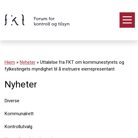
Hopp
til
innholdet
Innhold
Hjem
»
Nyheter
»
Uttalelse fra FKT om kommunestyrets og
fylkestingets myndighet til å instruere eierrepresentant
Nyheter
Diverse
Kommunalrett
Kontrollutvalg