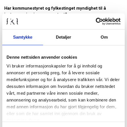
Har kommunestyret og fylkestinget myndighet til å
instruere sin eierrepresentant?
Det bør ikke overlates til en fullmektig eller representant for
kommunen å ta stilling til hva som skal være kommunens syn i
Samtykke
Detaljer
Om
en sak som angår et selskap som kommunen eier eller er
deleier i. I utgangspunktet følger dette av ordinære styrings- og
ansvarslinjer: Jf.
IKS-loven, § 7
:
«Deltakerne utøver sin
myndighet i selskapet gjennom representantskapet»
, og
Denne nettsiden anvender cookies
Aksjeloven, § 5-11
:
«En aksjeeier har rett til å få behandlet
Vi bruker informasjonskapsler for å gi innhold og
spørsmål på generalforsamlingen
».
annonser et personlig preg, for å levere sosiale
KS’ anbefalinger om eierstyring er tydelig på at kommunestyret
mediefunksjoner og for å analysere trafikken vår. Vi deler
har instruksjonsrett overfor eierrepresentanten i
dessuten informasjon om hvordan du bruker nettstedet
interkommunale selskaper. Jf. s.4: «
Kommunestyret har
vårt, med partnerne våre innen sosiale medier,
instruksjonsrett overfor sine medlemmer i
annonsering og analysearbeid, som kan kombinere den
representantskapet.
»
med annen informasjon du har gjort tilgjengelig for dem,
eller som de har samlet inn gjennom din bruk av
Videre står det om aksjeselskap at gjennom
tjenestene deres.
generalforsamlingen utøver eierne den øverste myndigheten i