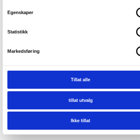
Diverse
Egenskaper
Kommunalrett
Kontrollutvalg
Statistikk
Kontrollutvalgssekretariat
Markedsføring
Veiledere
Opplæringspakke for kontrollutvalg
Tillat alle
Fagtema
tillat utvalg
Kommunalrett
Kontrollutvalg
Ikke tillat
Kontrollutvalgssekretariat