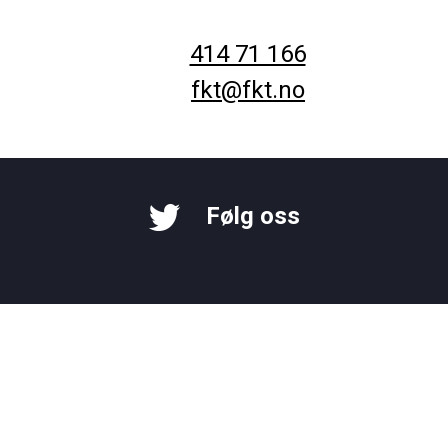
414 71 166
fkt@fkt.no
Følg oss