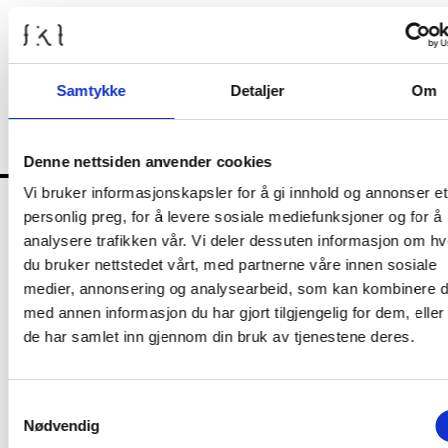
vedlegg-6-strategisk-kompetanseplan-korr.pdf
vedlegg-7-horingsutkast-metodeveileder-risikovurdering.pdf
Samtykke
Detaljer
Om
Denne nettsiden anvender cookies
Vi bruker informasjonskapsler for å gi innhold og annonser et
personlig preg, for å levere sosiale mediefunksjoner og for å
FKT
analysere trafikken vår. Vi deler dessuten informasjon om h
du bruker nettstedet vårt, med partnerne våre innen sosiale
medier, annonsering og analysearbeid, som kan kombinere 
med annen informasjon du har gjort tilgjengelig for dem, elle
Kontrollutvalget
de har samlet inn gjennom din bruk av tjenestene deres.
Nyheter
Samtykkevalg
Nødvendig