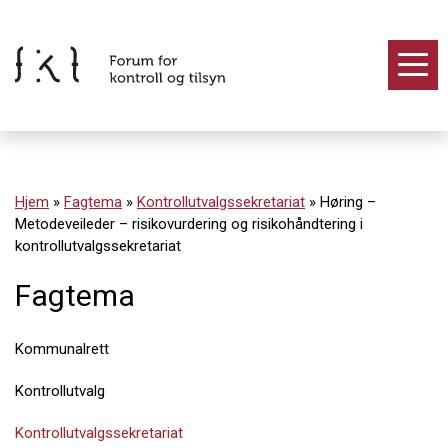
Hopp
til
innholdet
Innhold
Hjem
»
Fagtema
»
Kontrollutvalgssekretariat
»
Høring –
Metodeveileder – risikovurdering og risikohåndtering i
kontrollutvalgssekretariat
Fagtema
Kommunalrett
Kontrollutvalg
Kontrollutvalgssekretariat