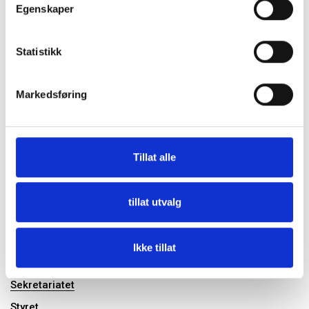
Egenskaper
Kontrollutvalgssekretariat
Statistikk
Publikasjoner
Markedsføring
Konferanser og seminar
Tillat alle
Kontrollutvalgslederskolen del 4, 25. - 26. august 2026
Tidligere kurs og konferanser
tillat utvalg
Om FKT
Ikke tillat
Årsmøte 2026
Sekretariatet
Styret