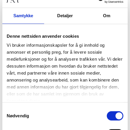
Nyheter
Samtykke
Detaljer
Om
Diverse
Kommunalrett
Denne nettsiden anvender cookies
Kontrollutvalg
Vi bruker informasjonskapsler for å gi innhold og
Kontrollutvalgssekretariat
annonser et personlig preg, for å levere sosiale
mediefunksjoner og for å analysere trafikken vår. Vi deler
dessuten informasjon om hvordan du bruker nettstedet
Veiledere
vårt, med partnerne våre innen sosiale medier,
annonsering og analysearbeid, som kan kombinere den
Opplæringspakke for kontrollutvalg
med annen informasjon du har gjort tilgjengelig for dem,
eller som de har samlet inn gjennom din bruk av
tjenestene deres.
Fagtema
Samtykkevalg
Nødvendig
Kommunalrett
Kontrollutvalg