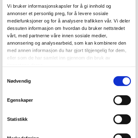
Vi bruker informasjonskapsler for å gi innhold og
Årsmøtet i FKT valgte i går Benedikte Muruvik Vonen til ny
annonser et personlig preg, for å levere sosiale
styreleder.
mediefunksjoner og for å analysere trafikken vår. Vi deler
dessuten informasjon om hvordan du bruker nettstedet
FKTs fagkonferanse og årsmøte 2016
vårt, med partnerne våre innen sosiale medier,
Den årlige fagkonferansen og årsmøte 2016 arrangeres på
annonsering og analysearbeid, som kan kombinere den
Gardermoen 7. og 8. juni.
med annen informasjon du har gjort tilgjengelig for dem,
eller som de har samlet inn gjennom din bruk av
Difi og Språkrådet lanserer gratis
tjenestene deres.
Samtykkevalg
nettkurs i klarspråk
Nødvendig
Med nettkurset «Den gylne pennen» får stat og kommune et
gratis kurstilbud, til hjelp i kampen mot byråkratspråk og
språktåke.
Egenskaper
Presentasjoner og opptak fra
Statistikk
Etikkonferansen 2016
Etikkonferansen i regi av KMD, KS og TI Norge arrangeres i Oslo