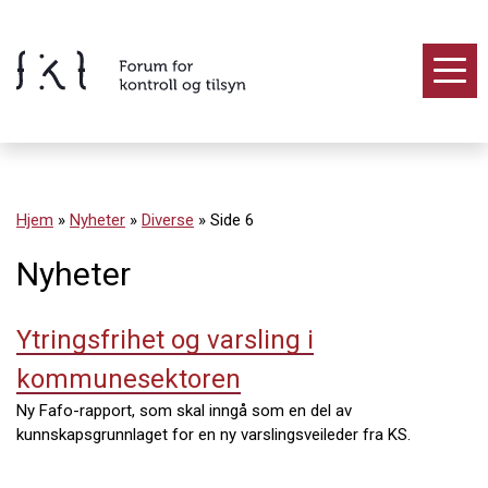
Hopp
til
innholdet
Innhold
Hjem
»
Nyheter
»
Diverse
»
Side 6
Nyheter
Ytringsfrihet og varsling i
kommunesektoren
Ny Fafo-rapport, som skal inngå som en del av
kunnskapsgrunnlaget for en ny varslingsveileder fra KS.