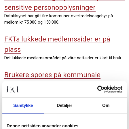
sensitive personopplysninger
Datatilsynet har gitt fire kommuner overtredelsesgebyr på
mellom kr 75.000 og 150.000.
FKTs lukkede medlemssider er på
plass
Det lukkede medlemsområdet på våre nettsider er klart til bruk.
Brukere spores på kommunale
nettsider
Kommunene deler rundhåndet informasjon om besøkende til
tredjeparter, uten å informere om det.
Samtykke
Detaljer
Om
Benedikte Muruvik Vonen ny
Denne nettsiden anvender cookies
styreleder